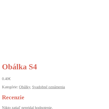
Obálka S4
0.40
€
Kategórie:
Obálky
,
Svadobné oznámenia
Recenzie
Nikto zatiaľ nepridal hodnotenie.