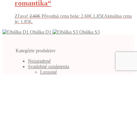
romantika“
Zľava!
2.60
€
Pôvodná cena bola: 2.60€.
1.85
€
Aktuálna cena
je: 1.85€.
Obálka D1
Obálka S3
Kategórie produktov
Nezaradené
Svadobné oznámenia
Luxusné
Romantické
Vintage
Obálky
KONTAKT
© SvadobnéPolotovary.sk 2026