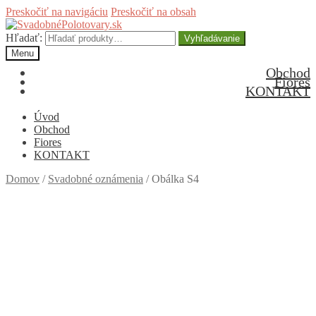
Preskočiť na navigáciu
Preskočiť na obsah
Hľadať:
Vyhľadávanie
Menu
Obchod
Fiores
KONTAKT
Úvod
Obchod
Fiores
KONTAKT
Domov
/
Svadobné oznámenia
/
Obálka S4