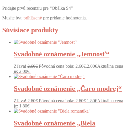
Pridajte prvú recenziu pre “Obálka S4”
Musíte byť
prihlásený
pre pridanie hodnotenia.
Súvisiace produkty
Svadobné oznámenie „Jemnosť“
Zľava!
2.60
€
Pôvodná cena bola: 2.60€.
2.00
€
Aktuálna cena
je: 2.00€.
Svadobné oznámenie „Čaro modrej“
Zľava!
2.60
€
Pôvodná cena bola: 2.60€.
1.80
€
Aktuálna cena
je: 1.80€.
Svadobné oznámenie „Biela