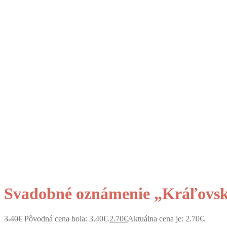
Svadobné oznámenie „Kráľovsk
3.40
€
Pôvodná cena bola: 3.40€.
2.70
€
Aktuálna cena je: 2.70€.