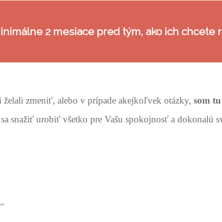
inimálne
2 mesiace
pred tým, ako ich chcete r
i želali zmeniť, alebo v prípade akejkoľvek otázky,
som tu
a snažiť urobiť všetko pre Vašu spokojnosť a dokonalú 
“”