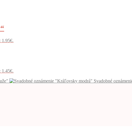
y“
: 1.95€.
: 1.45€.
uže"
Svadobné oznámeni