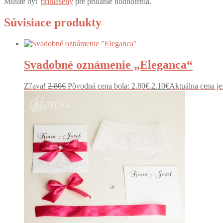
Musíte byť
prihlásený
pre pridanie hodnotenia.
Súvisiace produkty
Svadobné oznámenie „Eleganca“
Zľava!
2.80
€
Pôvodná cena bola: 2.80€.
2.10
€
Aktuálna cena je