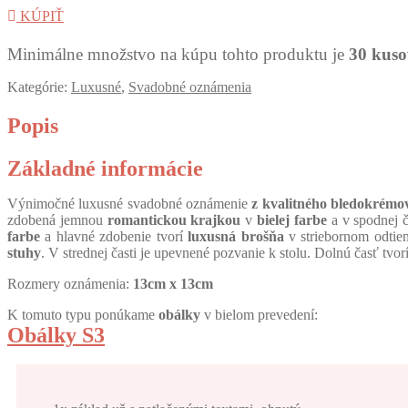
KÚPIŤ
Minimálne množstvo na kúpu tohto produktu je
30 kuso
Kategórie:
Luxusné
,
Svadobné oznámenia
Popis
Základné informácie
Výnimočné luxusné svadobné oznámenie
z kvalitného bledokrémo
zdobená jemnou
romantickou krajkou
v
bielej farbe
a v spodnej č
farbe
a hlavné zdobenie tvorí
luxusná brošňa
v striebornom odtie
stuhy
. V strednej časti je upevnené pozvanie k stolu. Dolnú časť tv
Rozmery oznámenia:
13cm x 13cm
K tomuto typu ponúkame
obálky
v bielom prevedení:
Obálky S3