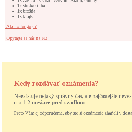
1x základ už s natlačenými textami, ohnutý
1x široká stuha
1x brošňa
1x krajka
Ako to funguje?
Opýtajte sa nás na FB
Kedy rozdávať oznámenia?
Neexistuje nejaký správny čas, ale najčastejšie neve
cca
1-2 mesiace pred svadbou
.
Preto Vám aj odporúčame, aby ste si oznámenia zháňali v dosta