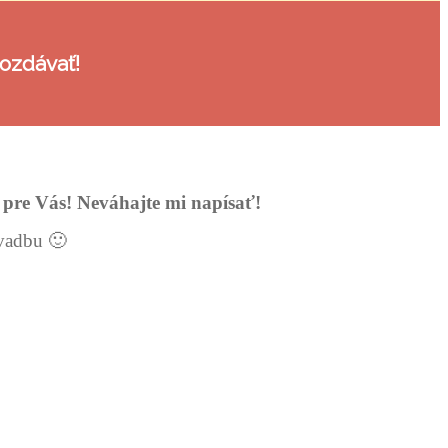
ozdávať!
 pre Vás! Neváhajte mi napísať!
svadbu 🙂