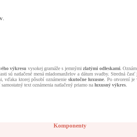
v
.
vého výkresu
vysokej gramáže s jemnými
zlatými odleskami
. Oznám
asti sú natlačené mená mladomanželov a dátum svadby. Stredná časť 
ni, vďaka ktorej pôsobí oznámenie
skutočne luxusne
. Po otvorení j
orí samostatný text oznámenia natlačený priamo na
luxusný výkres
.
Komponenty