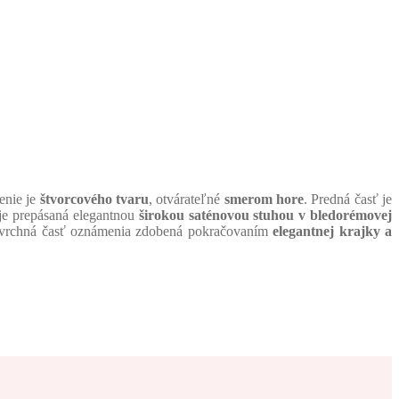
enie je
štvorcového tvaru
, otvárateľné
smerom hore
. Predná časť je
je prepásaná elegantnou
širokou saténovou stuhou v bledorémovej
e vrchná časť oznámenia zdobená pokračovaním
elegantnej krajky a