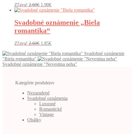
Pôvodná
Aktuálna
Zľava!
2.60
€
1.90
€
cena
cena
bola:
je:
2.60€.
1.90€.
Svadobné oznámenie „Biela
romantika“
Pôvodná
Aktuálna
Zľava!
2.60
€
1.85
€
cena
cena
Svadobné oznámenie
bola:
je:
"Biela romantika"
2.60€.
1.85€.
Svadobné oznámenie "Nevestina neha"
Kategórie produktov
Nezaradené
Svadobné oznámenia
Luxusné
Romantické
Vintage
Obálky