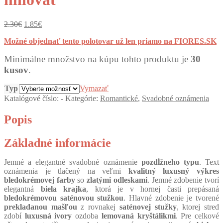
Pôvodná
Aktuálna
2.30
€
1.85
€
cena
cena
Možné objednať tento polotovar už len priamo na FIORES.SK
bola:
je:
2.30€.
1.85€.
Minimálne množstvo na kúpu tohto produktu je
30
kusov
.
Typ
Vymazať
Katalógové číslo:
-
Kategórie:
Romantické
,
Svadobné oznámenia
Popis
Základné informácie
Jemné a elegantné svadobné oznámenie
pozdĺžneho typu
. Text
oznámenia je tlačený na veľmi
kvalitný luxusný výkres
bledokrémovej farby
so
zlatými odleskami
. Jemné zdobenie tvorí
elegantná
biela krajka
, ktorá je v hornej časti prepásaná
bledokrémovou saténovou stužkou
. Hlavné zdobenie je tvorené
prekladanou mašľou
z rovnakej
saténovej stužky
, ktorej stred
zdobí
luxusná ivory
ozdoba
lemovaná kryštálikmi
. Pre celkové