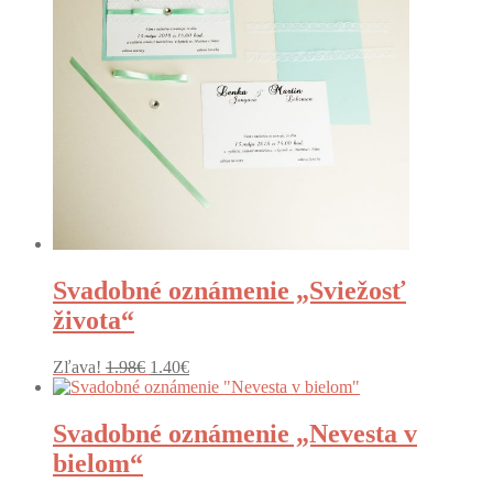
Svadobné oznámenie „Sviežosť
života“
Pôvodná
Aktuálna
Zľava!
1.98
€
1.40
€
cena
cena
bola:
je:
1.98€.
1.40€.
Svadobné oznámenie „Nevesta v
bielom“