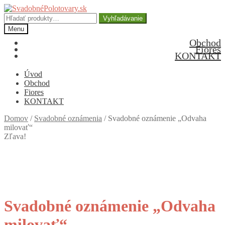
Preskočiť
Preskočiť
na
na
Hľadať:
Vyhľadávanie
navigáciu
obsah
Menu
Obchod
Fiores
KONTAKT
Úvod
Obchod
Fiores
KONTAKT
Domov
/
Svadobné oznámenia
/
Svadobné oznámenie „Odvaha
milovať“
Zľava!
Svadobné oznámenie „Odvaha
milovať“