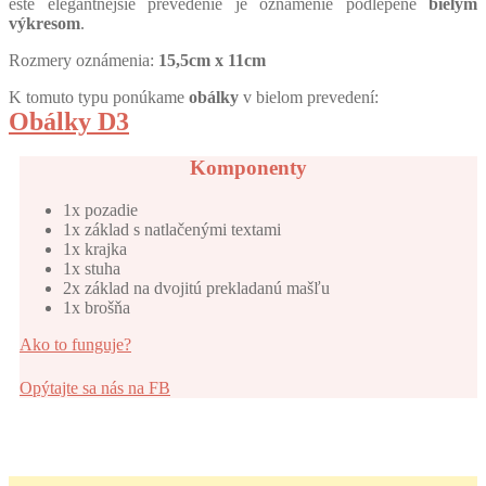
ešte elegantnejšie prevedenie je oznámenie podlepené
bielym
výkresom
.
Rozmery oznámenia:
15,5cm x 11cm
K tomuto typu ponúkame
obálky
v bielom prevedení:
Obálky D3
Komponenty
1x pozadie
1x základ s natlačenými textami
1x krajka
1x stuha
2x základ na dvojitú prekladanú mašľu
1x brošňa
Ako to funguje?
Opýtajte sa nás na FB