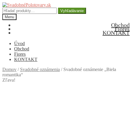
Preskočiť
Preskočiť
na
na
Hľadať:
Vyhľadávanie
navigáciu
obsah
Menu
Obchod
Fiores
KONTAKT
Úvod
Obchod
Fiores
KONTAKT
Domov
/
Svadobné oznámenia
/
Svadobné oznámenie „Biela
romantika“
Zľava!