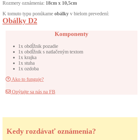
Rozmery oznámenia:
18cm x 10,5cm
K tomuto typu ponúkame
obálky
v bielom prevedení:
Obálky D2
Komponenty
1x obdĺžnik pozadie
1x obdĺžnik s natlačeným textom
1x krajka
1x stuha
1x ozdoba
Ako to funguje?
Opýtajte sa nás na FB
Kedy rozdávať oznámenia?