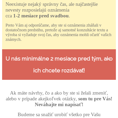
Neexistuje nejaký správny čas, ale najčastejšie
nevesty rozposielajú oznámenia
cca
1-2 mesiace pred svadbou
.
Preto Vám aj odporúčame, aby ste si oznámenia zháňali v
dostatočnom predstihu, pretože aj samotné konzultácie textu a
výroba si vyžaduje svoj čas, aby oznámenia mohli očariť vašich
známych.
U nás minimálne
2 mesiace
pred tým, ako
ich chcete rozdávať!
Ak máte návrhy, čo a ako by ste si želali zmeniť,
alebo v prípade akejkoľvek otázky,
som tu pre Vás!
Neváhajte mi napísať!
Budeme sa snažiť urobiť všetko pre Vašu