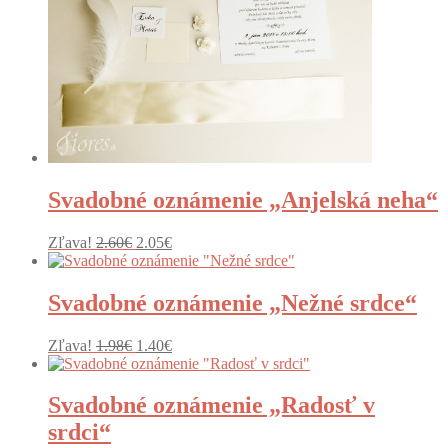
Svadobné oznámenie „Anjelská neha“
Pôvodná
Aktuálna
Zľava!
2.60
€
2.05
€
cena
cena
bola:
je:
2.60€.
2.05€.
Svadobné oznámenie „Nežné srdce“
Pôvodná
Aktuálna
Zľava!
1.98
€
1.40
€
cena
cena
bola:
je:
1.98€.
1.40€.
Svadobné oznámenie „Radosť v
srdci“