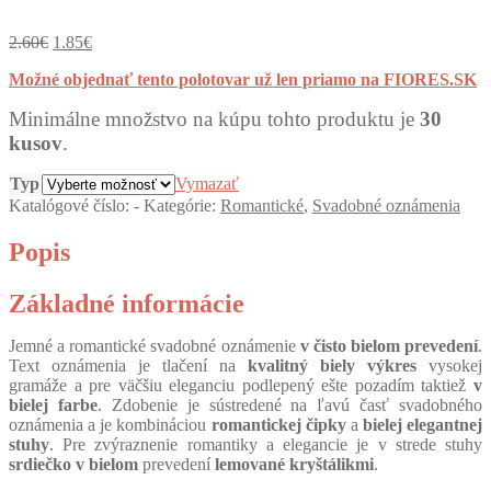
Pôvodná
Aktuálna
2.60
€
1.85
€
cena
cena
Možné objednať tento polotovar už len priamo na FIORES.SK
bola:
je:
2.60€.
1.85€.
Minimálne množstvo na kúpu tohto produktu je
30
kusov
.
Typ
Vymazať
Katalógové číslo:
-
Kategórie:
Romantické
,
Svadobné oznámenia
Popis
Základné informácie
Jemné a romantické svadobné oznámenie
v čisto bielom prevedení
.
Text oznámenia je tlačení na
kvalitný biely výkres
vysokej
gramáže a pre väčšiu eleganciu podlepený ešte pozadím taktiež
v
bielej farbe
. Zdobenie je sústredené na ľavú časť svadobného
oznámenia a je kombináciou
romantickej čipky
a
bielej elegantnej
stuhy
. Pre zvýraznenie romantiky a elegancie je v strede stuhy
srdiečko v bielom
prevedení
lemované kryštálikmi
.