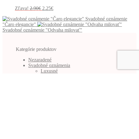
Pôvodná
Aktuálna
Zľava!
2.90
€
2.25
€
cena
cena
Svadobné oznámenie
bola:
je:
"Čaro elegancie"
2.90€.
2.25€.
Svadobné oznámenie "Odvaha milovať"
Kategórie produktov
Nezaradené
Svadobné oznámenia
Luxusné
Romantické
Vintage
Obálky
KONTAKT
© SvadobnéPolotovary.sk 2026
Built with WooCommerce
.